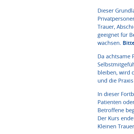
Dieser Grundla
Privatpersone
Trauer, Abschi
geeignet für B
wachsen.
Bitt
Da achtsame Pr
Selbstmitgefü
bleiben, wird 
und die Praxi
In dieser Fort
Patienten oder
Betroffene beg
Der Kurs endet
Kleinen Trauer