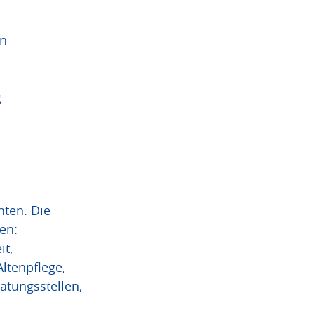
en
g
hten. Die
en:
it,
ltenpflege,
atungsstellen,