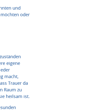
annten und
 möchten oder
szuständen
sere eigene
ieder
ig macht,
dass Trauer da
gen Raum zu
ie heilsam ist.
gesunden