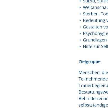
Suizid, Suiz
Weltanschau
Sterben, To
Bedeutung v
Gestalten v
Psychohygie
Grundlagen 
Hilfe zur Se
Zielgruppe
Menschen, die 
Teilnehmenden
Trauerbegleitun
Bestattungswes
Behindertenarb
selbstständig