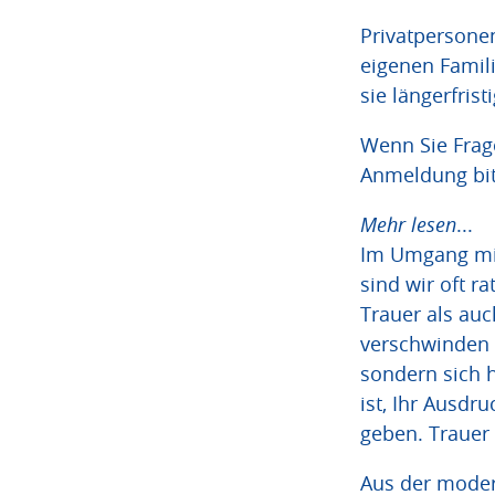
Privatpersone
eigenen Famil
sie längerfris
Wenn Sie Frag
Anmeldung bit
Mehr lesen
...
Im Umgang mit
sind wir oft r
Trauer als au
verschwinden 
sondern sich h
ist, Ihr Ausdr
geben. Trauer 
Aus der moder