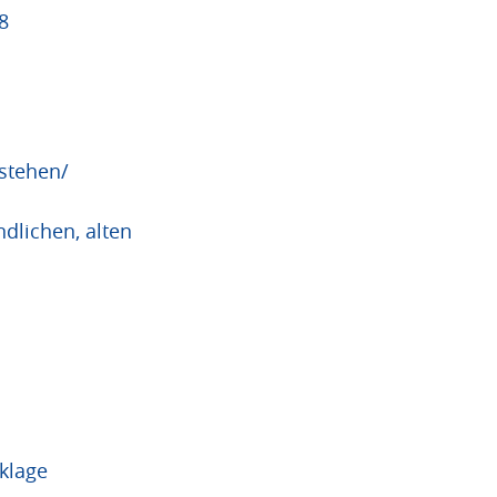
8
rstehen/
dlichen, alten
klage