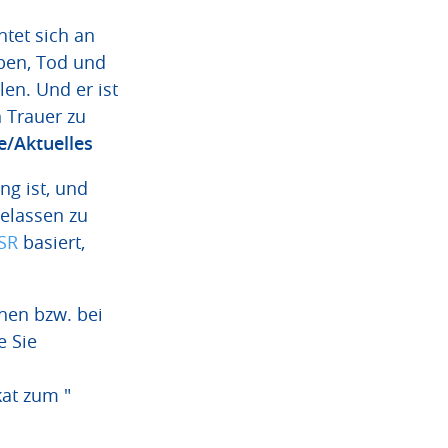
htet sich an
rben, Tod und
en. Und er ist
n Trauer zu
e/Aktuelles
ng ist, und
elassen zu
SR
basiert,
hen bzw. bei
e Sie
kat zum "