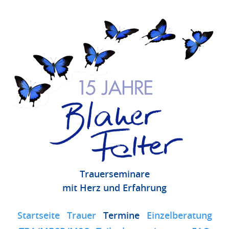
Trauerseminare
mit Herz und Erfahrung
Startseite
Trauer
Termine
Einzelberatung